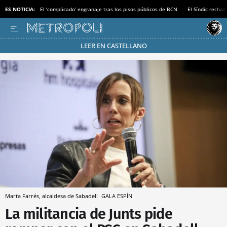
ES NOTICIA:
El ‘complicado’ engranaje tras los pisos públicos de BCN
El Síndic recha
LEER EN CASTELLANO
Pásate al MODO AHORRO
Marta Farrés, alcaldesa de Sabadell
GALA ESPÍN
La militancia de Junts pide