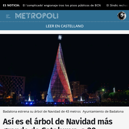
ES NOTICIA:
El ‘complicado’ engranaje tras los pisos públicos de BCN
El Síndic recha
LEER EN CASTELLANO
Pásate al MODO AHORRO
Badalona estrena su árbol de Navidad de 43 metros
Ayuntamiento de Badalona
Así es el árbol de Navidad más