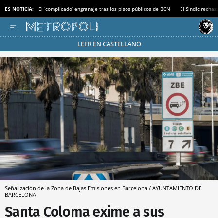
ES NOTICIA:
El ‘complicado’ engranaje tras los pisos públicos de BCN
El Síndic recha
LEER EN CASTELLANO
Pásate al MODO AHORRO
Señalización de la Zona de Bajas Emisiones en Barcelona / AYUNTAMIENTO DE
BARCELONA
Santa Coloma exime a sus