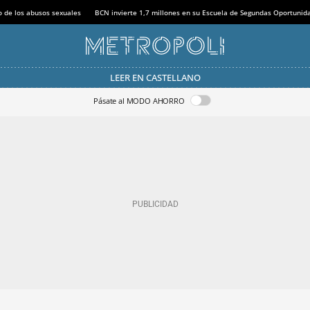
o de los abusos sexuales
BCN invierte 1,7 millones en su Escuela de Segundas Oportunid
LEER EN CASTELLANO
Pásate al MODO AHORRO