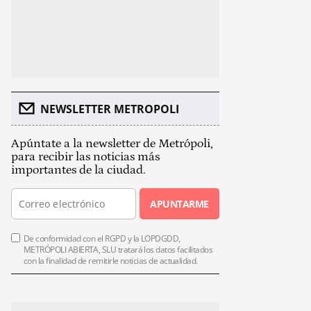
NEWSLETTER METROPOLI
Apúntate a la newsletter de Metrópoli,
para recibir las noticias más
importantes de la ciudad.
APUNTARME
De conformidad con el RGPD y la LOPDGDD,
METRÓPOLI ABIERTA, SLU tratará los datos facilitados
con la finalidad de remitirle noticias de actualidad.