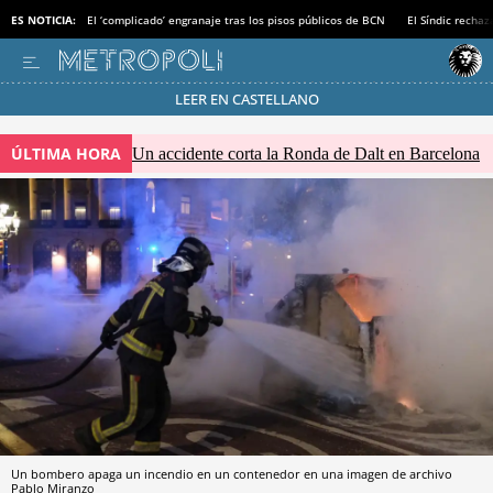
ES NOTICIA:
El ‘complicado’ engranaje tras los pisos públicos de BCN
El Síndic recha
LEER EN CASTELLANO
Pásate al MODO AHORRO
ÚLTIMA HORA
Un accidente corta la Ronda de Dalt en Barcelona
Un bombero apaga un incendio en un contenedor en una imagen de archivo
Pablo Miranzo