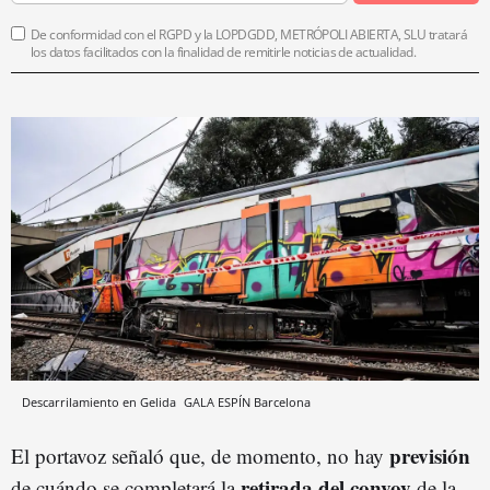
De conformidad con el RGPD y la LOPDGDD, METRÓPOLI ABIERTA, SLU tratará
los datos facilitados con la finalidad de remitirle noticias de actualidad.
Descarrilamiento en Gelida
GALA ESPÍN
Barcelona
previsión
El portavoz señaló que, de momento, no hay
retirada del convoy
de cuándo se completará la
de la