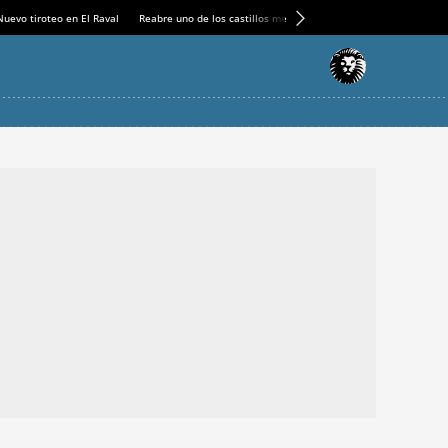
Nuevo tiroteo en El Raval
Reabre uno de los castillos medievales más espectaculares