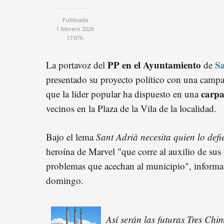
Publicada
1 febrero 2026
17:07h
PP en el Ayuntamiento
Sa
La portavoz del
de
presentado su proyecto político con una campa
carpa
que la líder popular ha dispuesto en una
vecinos en la Plaza de la Vila de la localidad.
Bajo el lema
Sant Adrià necesita quien lo def
heroína de Marvel "que corre al auxilio de sus 
problemas que acechan al municipio", informa
domingo.
Así serán las futuras Tres Chi