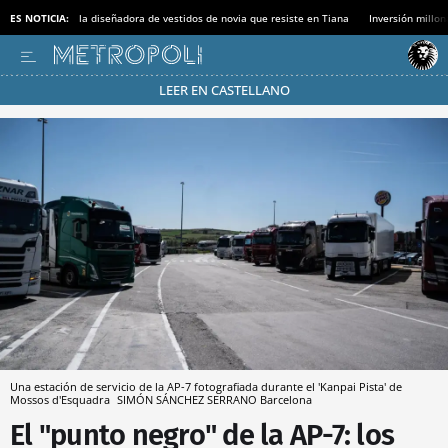
ES NOTICIA:
la diseñadora de vestidos de novia que resiste en Tiana
Inversión millon
LEER EN CASTELLANO
Pásate al MODO AHORRO
Una estación de servicio de la AP-7 fotografiada durante el 'Kanpai Pista' de
Mossos d'Esquadra
SIMÓN SÁNCHEZ SERRANO
Barcelona
El "punto negro" de la AP-7: los