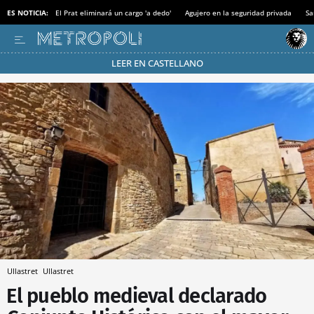
ES NOTICIA:
El Prat eliminará un cargo 'a dedo'
Agujero en la seguridad privada
Sa
LEER EN CASTELLANO
Pásate al MODO AHORRO
Ullastret
Ullastret
⁠El pueblo medieval declarado