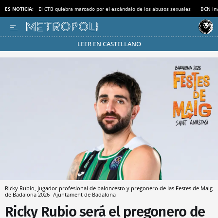
ES NOTICIA:
El CTB quiebra marcado por el escándalo de los abusos sexuales
BCN inv
LEER EN CASTELLANO
Pásate al MODO AHORRO
Ricky Rubio, jugador profesional de baloncesto y pregonero de las Festes de Maig
de Badalona 2026
Ajuntament de Badalona
Ricky Rubio será el pregonero de