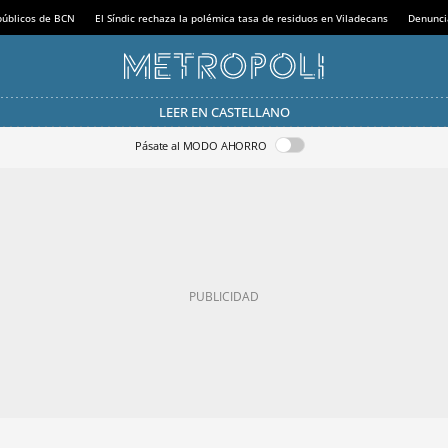
 públicos de BCN
El Síndic rechaza la polémica tasa de residuos en Viladecans
Denunci
LEER EN CASTELLANO
Pásate al MODO AHORRO