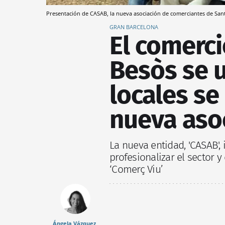
Presentación de CASAB, la nueva asociación de comerciantes de San
GRAN BARCELONA
El comerci
Besòs se u
locales se
nueva aso
La nueva entidad, 'CASAB'
profesionalizar el sector 
‘Comerç Viu’
Ángela Vázquez