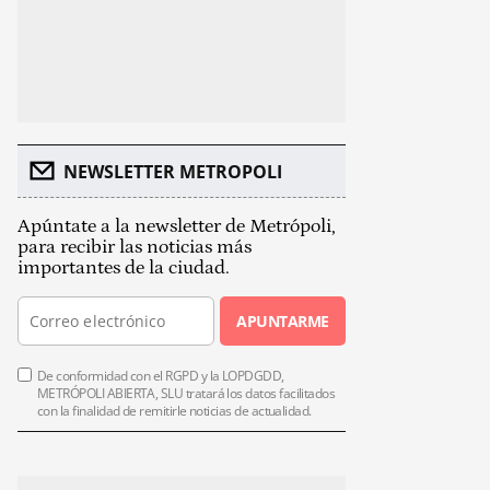
NEWSLETTER METROPOLI
Apúntate a la newsletter de Metrópoli,
para recibir las noticias más
importantes de la ciudad.
APUNTARME
De conformidad con el RGPD y la LOPDGDD,
METRÓPOLI ABIERTA, SLU tratará los datos facilitados
con la finalidad de remitirle noticias de actualidad.