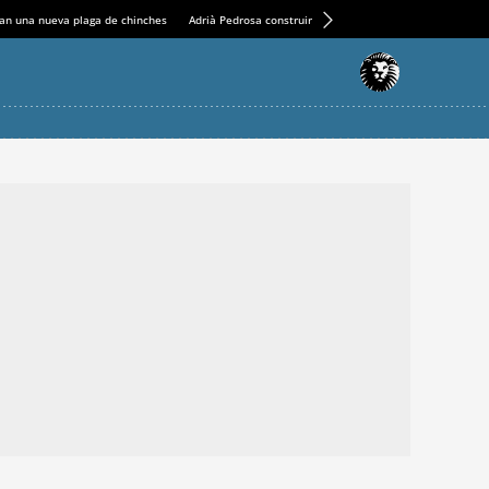
an una nueva plaga de chinches
Adrià Pedrosa construirá la nueva residencia en el Casin