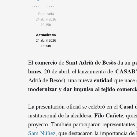
Publicada
24 abril 2026
10:15h
Actualizada
24 abril 2026
15:34h
comercio
Sant Adrià de Besòs
pa
El
de
da un
lunes
CASAB'
, 20 de abril, el lanzamiento de '
entidad
Adrià de Besòs), una nueva
que nace 
modernizar y dar impulso al tejido comercia
Casal 
La presentación oficial se celebró en el
Filo Cañete
institucional de la alcaldesa,
, quie
proyecto. También participaron representantes
Sam Núñez
, que destacaron la importancia de