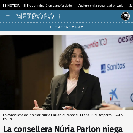
ES NOTICIA:
El Prat eliminará un cargo 'a dedo'
Agujero en la seguridad privada
Sa
LLEGIR EN CATALÀ
Pásate al MODO AHORRO
La consellera de Interior Núria Parlon durante el II Foro BCN Desperta!
GALA
ESPÍN
La consellera Núria Parlon niega