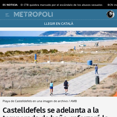
ES NOTICIA:
El CTB quiebra marcado por el escándalo de los abusos sexuales
BCN inv
LLEGIR EN CATALÀ
Pásate al MODO AHORRO
Playa de Castelldefels en una imagen de archivo / AMB
Castelldefels se adelanta a la