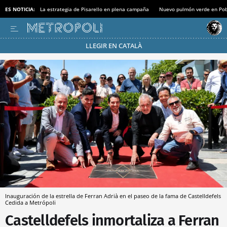
ES NOTICIA:
La estrategia de Pisarello en plena campaña
Nuevo pulmón verde en Po
LLEGIR EN CATALÀ
Pásate al MODO AHORRO
Inauguración de la estrella de Ferran Adrià en el paseo de la fama de Castelldefels
Cedida a Metrópoli
Castelldefels inmortaliza a Ferran