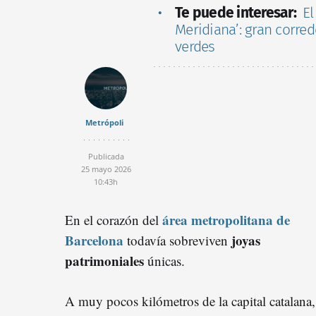
Te puede interesar:
El
Meridiana’: gran corre
verdes
Metrópoli
Publicada
25 mayo 2026
10:43h
área metropolitana de
En el corazón del
Barcelona
joyas
todavía sobreviven
patrimoniales
únicas.
A muy pocos kilómetros de la capital catalana,