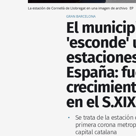
La estación de Cornellà de Llobregat en una imagen de archivo
EP
GRAN BARCELONA
El municip
'esconde' 
estacione
España: fu
crecimient
en el S.XIX
Se trata de la estación
primera corona metropo
capital catalana