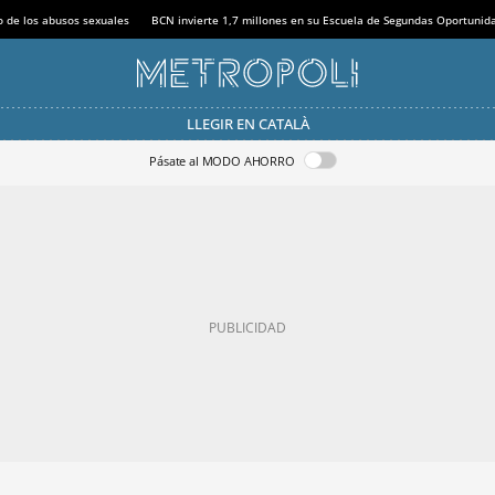
o de los abusos sexuales
BCN invierte 1,7 millones en su Escuela de Segundas Oportunid
LLEGIR EN CATALÀ
Pásate al MODO AHORRO