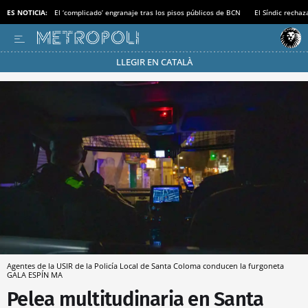
ES NOTICIA:
El ‘complicado’ engranaje tras los pisos públicos de BCN
El Síndic recha
LLEGIR EN CATALÀ
Pásate al MODO AHORRO
Agentes de la USIR de la Policía Local de Santa Coloma conducen la furgoneta
GALA ESPÍN MA
Pelea multitudinaria en Santa