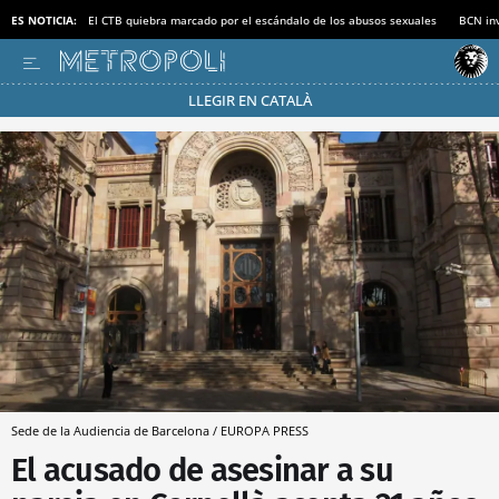
ES NOTICIA:
El CTB quiebra marcado por el escándalo de los abusos sexuales
BCN inv
LLEGIR EN CATALÀ
Pásate al MODO AHORRO
Sede de la Audiencia de Barcelona / EUROPA PRESS
El acusado de asesinar a su