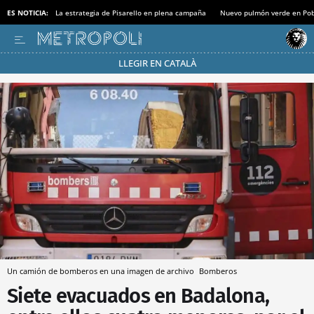
ES NOTICIA:
La estrategia de Pisarello en plena campaña
Nuevo pulmón verde en Po
LLEGIR EN CATALÀ
Pásate al MODO AHORRO
Un camión de bomberos en una imagen de archivo
Bomberos
Siete evacuados en Badalona,