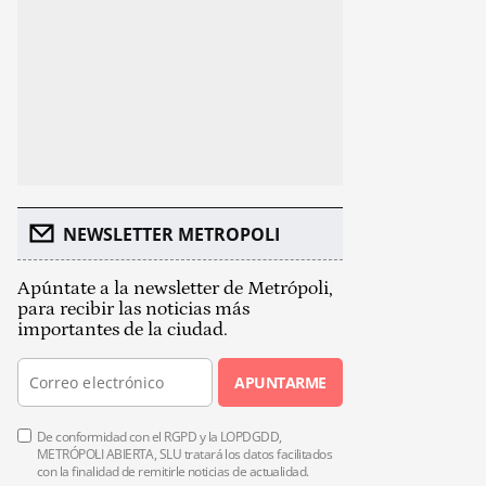
NEWSLETTER METROPOLI
Apúntate a la newsletter de Metrópoli,
para recibir las noticias más
importantes de la ciudad.
APUNTARME
De conformidad con el RGPD y la LOPDGDD,
METRÓPOLI ABIERTA, SLU tratará los datos facilitados
con la finalidad de remitirle noticias de actualidad.