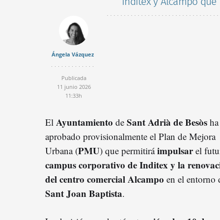
Inditex y Alcampo que 
Ángela Vázquez
Publicada
11 junio 2026
11:33h
Ayuntamiento
Sant Adrià de Besòs
El
de
ha
aprobado provisionalmente el Plan de Mejora
PMU
impulsar
Urbana (
) que permitirá
el futu
campus corporativo de Inditex y la renovac
del centro comercial Alcampo
en el entorno 
Sant Joan Baptista
.