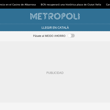
ncia en el Casino de Albarrosa
BCN recuperará una histórica plaza de Ciutat Vella
Can
LLEGIR EN CATALÀ
Pásate al MODO AHORRO