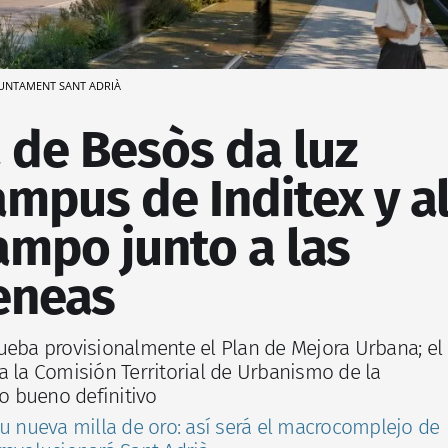
UNTAMENT SANT ADRIÀ
 de Besòs da luz
ampus de Inditex y a
ampo junto a las
eneas
ueba provisionalmente el Plan de Mejora Urbana; el
a la Comisión Territorial de Urbanismo de la
to bueno definitivo
su nueva milla de oro: así será el macrocomplejo de