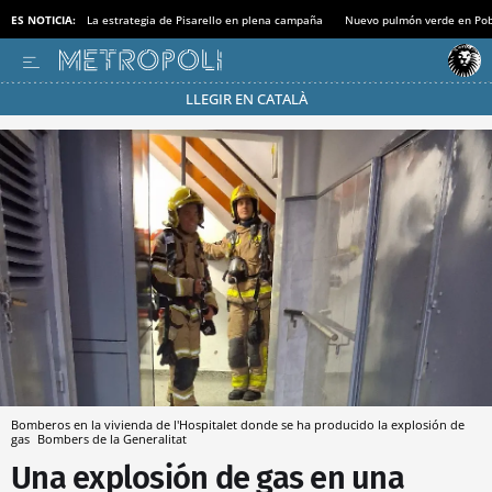
ES NOTICIA:
La estrategia de Pisarello en plena campaña
Nuevo pulmón verde en Po
LLEGIR EN CATALÀ
Pásate al MODO AHORRO
Bomberos en la vivienda de l'Hospitalet donde se ha producido la explosión de
gas
Bombers de la Generalitat
Una explosión de gas en una