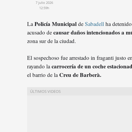
7 julio 2026
12:59h
Policía Municipal
La
de
Sabadell
ha detenido
causar daños intencionados a mú
acusado de
zona sur de la ciudad.
El sospechoso fue arrestado in fraganti justo 
c
arrocería
de un coche estaciona
rayando la
Creu de Barberà.
el barrio de la