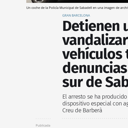
Un coche de la Policía Municipal de Sabadell en una imagen de arch
GRAN BARCELONA
Detienen 
vandaliza
vehículos 
denuncias 
sur de Sab
El arresto se ha producido
dispositivo especial con a
Creu de Barberà
Publicada