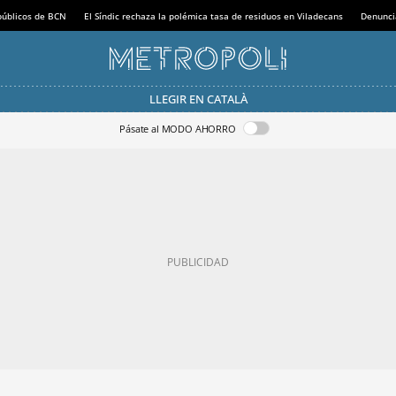
 públicos de BCN
El Síndic rechaza la polémica tasa de residuos en Viladecans
Denunci
LLEGIR EN CATALÀ
Pásate al MODO AHORRO