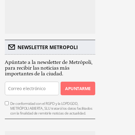
NEWSLETTER METROPOLI
Apúntate a la newsletter de Metrópoli,
para recibir las noticias más
importantes de la ciudad.
APUNTARME
De conformidad con el RGPD y la LOPDGDD,
METRÓPOLI ABIERTA, SLU tratará los datos facilitados
con la finalidad de remitirle noticias de actualidad.