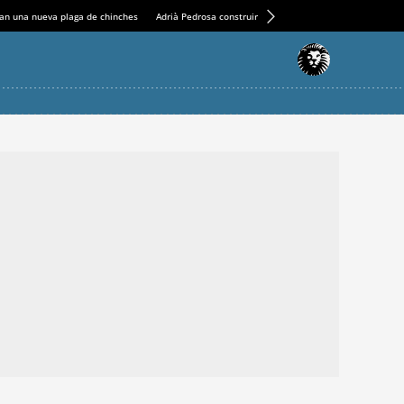
an una nueva plaga de chinches
Adrià Pedrosa construirá la nueva residencia en el Casin