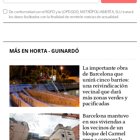
De conformidad con el RGPD y la LOPDGDD, METRÓPOLI ABIERTA, SLU tratará
los datos facilitados con la finalidad de remitirle noticias de actualidad.
MÁS EN HORTA - GUINARDÓ
La importante obra
de Barcelona que
unirá cinco barrios:
una reivindicación
vecinal que dará
más zonas verdes y
pacificadas
Barcelona mantuvo
en sus viviendas a
los vecinos de un
bloque del Carmel
pese a conocer la