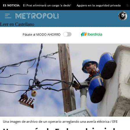
ES NOTICIA:
El Prat eliminará un cargo 'a dedo'
Agujero en la seguridad privada
Sa
Leer en Castellano
Pásate al MODO AHORRO
Una imagen de archivo de un operario arreglando una avería eléctrica / EFE