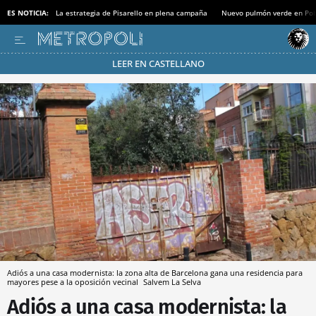
ES NOTICIA:
La estrategia de Pisarello en plena campaña
Nuevo pulmón verde en Po
LEER EN CASTELLANO
Pásate al MODO AHORRO
Adiós a una casa modernista: la zona alta de Barcelona gana una residencia para
mayores pese a la oposición vecinal
Salvem La Selva
Adiós a una casa modernista: la