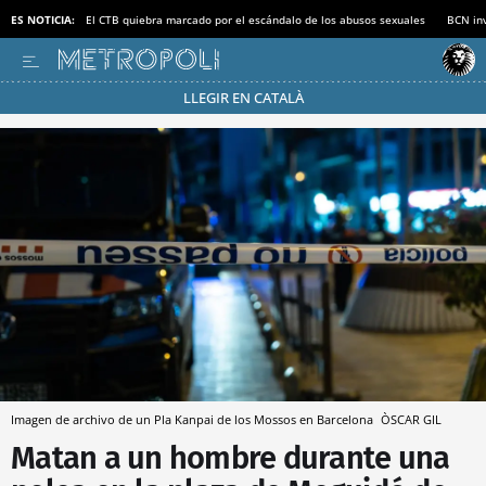
ES NOTICIA:
El CTB quiebra marcado por el escándalo de los abusos sexuales
BCN inv
LLEGIR EN CATALÀ
Pásate al MODO AHORRO
Imagen de archivo de un Pla Kanpai de los Mossos en Barcelona
ÒSCAR GIL
Matan a un hombre durante una