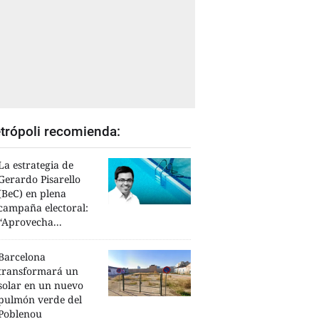
trópoli recomienda:
La estrategia de
Gerardo Pisarello
(BeC) en plena
campaña electoral:
“Aprovecha...
Barcelona
transformará un
solar en un nuevo
pulmón verde del
Poblenou