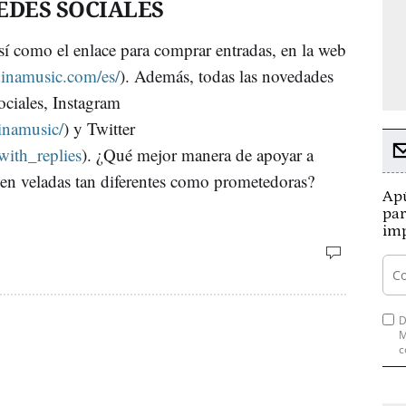
EDES SOCIALES
sí como el enlace para comprar entradas, en la web
rdinamusic.com/es/
). Además, todas las novedades
sociales, Instagram
inamusic/
) y Twitter
/with_replies
). ¿Qué mejor manera de apoyar a
 en veladas tan diferentes como prometedoras?
Apú
par
imp
D
M
c