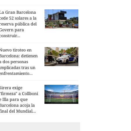
La Gran Barcelona
cede 52 solares a la
reserva pública del
Govern para
construir...
Nuevo tiroteo en
Barcelona: detienen
a dos personas
implicadas tras un
enfrentamiento...
Sirera exige
"firmeza" a Collboni
e Illa para que
Barcelona acoja la
final del Mundial...