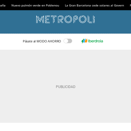
paña
Nuevo pulmón verde en Poblenou
La Gran Barcelona cede solares al Govern
Pásate al MODO AHORRO