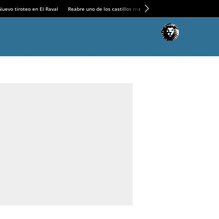
Nuevo tiroteo en El Raval
Reabre uno de los castillos medievales más espectaculares