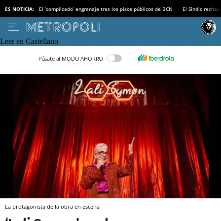
ES NOTICIA:
El ‘complicado’ engranaje tras los pisos públicos de BCN
El Síndic recha
Leer en Castellano
Pásate al MODO AHORRO
La protagonista de la obra en escena