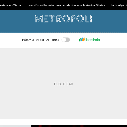
esiste en Tiana
Inversión millonaria para rehabilitar una histórica fábrica
La huelga d
Pásate al MODO AHORRO