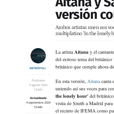
Aitana y 
versión co
Ambos artistas unen sus vo
multiplatino ‘In the lonely h
Aitana
La artista
y el cantant
del exitoso tema del británico
británico que cumple ahora di
METRÓPOLI
En esta versión,
Aitana
canta e
Publicada
9 agosto 2024
uniendo así sus voces para c
12:42h
the lonely hour'
del británic
Actualizada
visita de Smith a Madrid para 
4 septiembre 2024
15:44h
el recinto de IFEMA como par