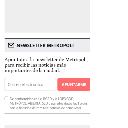
NEWSLETTER METROPOLI
Apúntate a la newsletter de Metrópoli,
para recibir las noticias más
importantes de la ciudad.
APUNTARME
De conformidad con el RGPD y la LOPDGDD,
METRÓPOLI ABIERTA, SLU tratará los datos facilitados
con la finalidad de remitirle noticias de actualidad.