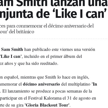
Sam Smith lanzan una
njunta de ‘Like I can’
ces para conmemorar el décimo aniversario del
our’ del británico
Sam Smith
e
han publicado este viernes una versión
'Like I can'
, incluido en el primer álbum del
ez años y que ha sido reeditado.
n español, mientras que Smith lo hace en inglés,
décimo aniversario
'In
onmemorar el
del multiplatino
o.
El lanzamiento se produce a pocas semanas de la
participar en el Festival Kalorama el 31 de agosto en
'Gloria Blackout Tour'
te de su gira
.