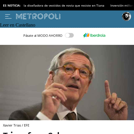
ES NOTICIA:
la diseñadora de vestidos de novia que resiste en Tiana
Inversión millon
Leer en Castellano
Pásate al MODO AHORRO
Xavier Trias / EFE