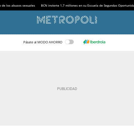
o de los abusos sexuales
BCN invierte 1,7 millones en su Escuela de Segundas Oportunid
Pásate al MODO AHORRO