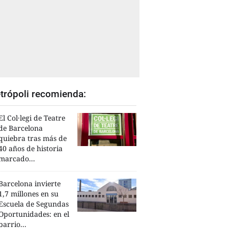
trópoli recomienda:
El Col·legi de Teatre
de Barcelona
quiebra tras más de
40 años de historia
marcado...
Barcelona invierte
1,7 millones en su
Escuela de Segundas
Oportunidades: en el
barrio...