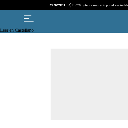
ES NOTICIA:
El CTB quiebra marcado por el escándal
Leer en Castellano