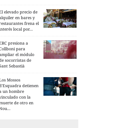
El elevado precio de
alquiler en bares y
restaurantes frena el
interés local por...
ERC presiona a
Collboni para
ampliar el módulo
de socorristas de
Sant Sebastià
Los Mossos
d'Esquadra detienen
a un hombre
vinculado con la
muerte de otro en
Nou...