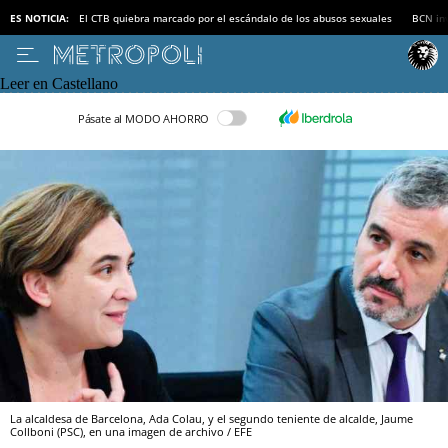
ES NOTICIA:
El CTB quiebra marcado por el escándalo de los abusos sexuales
BCN inv
Leer en Castellano
Pásate al MODO AHORRO
La alcaldesa de Barcelona, Ada Colau, y el segundo teniente de alcalde, Jaume
Collboni (PSC), en una imagen de archivo / EFE