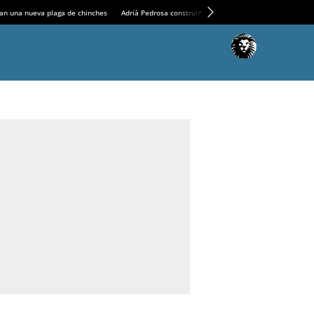
an una nueva plaga de chinches
Adrià Pedrosa construirá la nueva residencia en el Casin