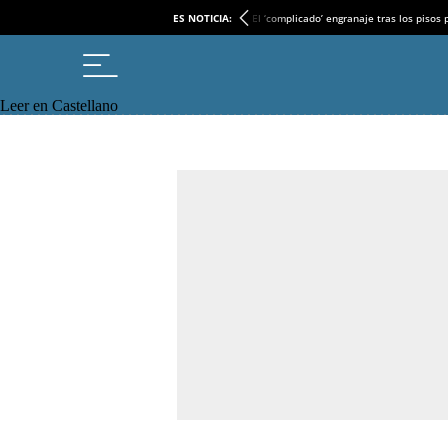
ES NOTICIA:
El ‘complicado’ engranaje tras los pisos
Leer en Castellano