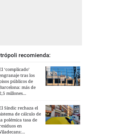
trópoli recomienda:
El ‘complicado’
engranaje tras los
pisos públicos de
Barcelona: más de
2,5 millones...
El Síndic rechaza el
sistema de cálculo de
la polémica tasa de
residuos en
Viladecans:...