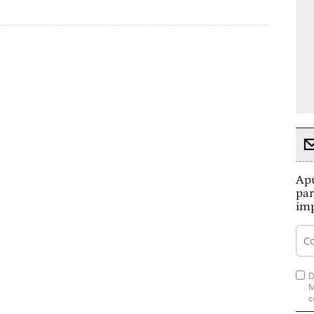
Apú
par
imp
D
M
c