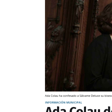
Ada Colau ha confesado a Sálvame Deluxe su bisexu
INFORMACIÓN MUNICIPAL
Ada Colau d