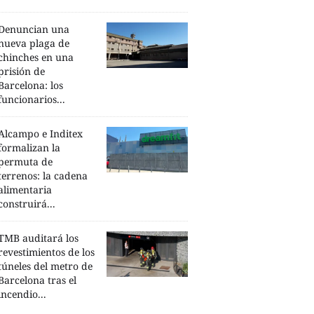
Denuncian una
nueva plaga de
chinches en una
prisión de
Barcelona: los
funcionarios...
Alcampo e Inditex
formalizan la
permuta de
terrenos: la cadena
alimentaria
construirá...
TMB auditará los
revestimientos de los
túneles del metro de
Barcelona tras el
incendio...