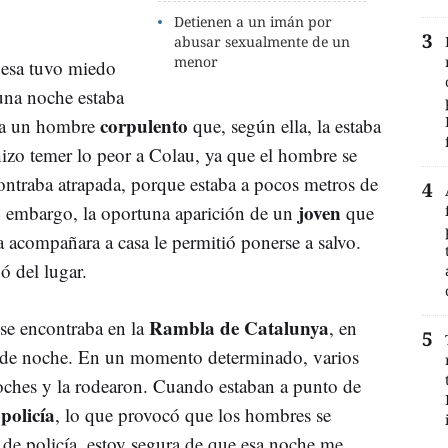
Detienen a un imán por
abusar sexualmente de un
menor
desa tuvo miedo
na noche estaba
corpulento
ó a un hombre
que, según ella, la estaba
izo temer lo peor a Colau, ya que el hombre se
ontraba atrapada, porque estaba a pocos metros de
joven
in embargo, la oportuna aparición de un
que
la acompañara a casa le permitió ponerse a salvo.
ó del lugar.
Rambla de Catalunya
se encontraba en la
, en
ía de noche. En un momento determinado, varios
oches y la rodearon. Cuando estaban a punto de
policía
a
, lo que provocó que los hombres se
 de policía, estoy segura de que esa noche me