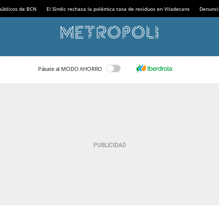
 públicos de BCN
El Síndic rechaza la polémica tasa de residuos en Viladecans
Denunci
Pásate al MODO AHORRO