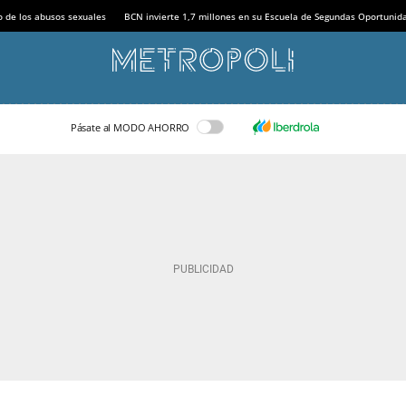
o de los abusos sexuales
BCN invierte 1,7 millones en su Escuela de Segundas Oportunid
Pásate al MODO AHORRO