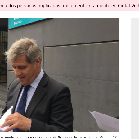
en a dos personas implicadas tras un enfrentamiento en Ciutat Vel
ve inadmisible poner el nombre de Xirinacs a la escuela de la Modelo / X.