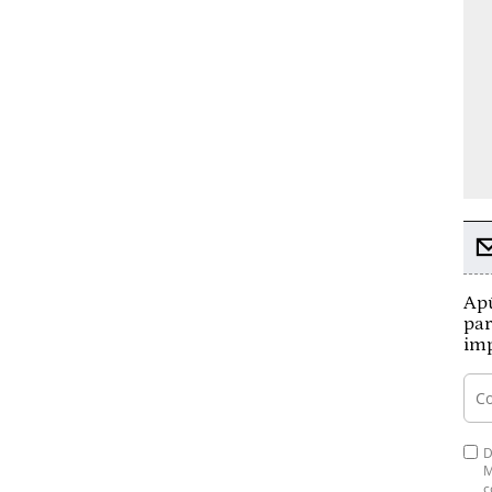
Apú
par
imp
D
M
c