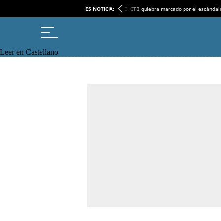
ES NOTICIA:
El CTB quiebra marcado por el escándal
Leer en Castellano