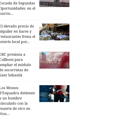
Escuela de Segundas
Oportunidades: en el
barrio...
El elevado precio de
alquiler en bares y
restaurantes frena el
interés local por...
ERC presiona a
Collboni para
ampliar el módulo
de socorristas de
Sant Sebastià
Los Mossos
d'Esquadra detienen
a un hombre
vinculado con la
muerte de otro en
Nou...