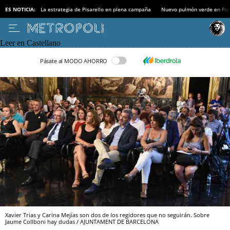
ES NOTICIA:
La estrategia de Pisarello en plena campaña
Nuevo pulmón verde en Po
Leer en Castellano
Pásate al MODO AHORRO
Xavier Trias y Carina Mejías son dos de los regidores que no seguirán. Sobre
Jaume Collboni hay dudas / AJUNTAMENT DE BARCELONA