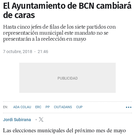
El Ayuntamiento de BCN cambiará
de caras
Hasta cinco jefes de filas de los siete partidos con
representación municipal este mandato no se
presentarán a la reelección en mayo
7 octubre, 2018
21:46
ADA COLAU
ERC
PP
CIUTADANS
CUP
PSC - PARTIT DELS SOCIALISTES DE CATALUNYA
BARCELONA EN COMÚ
Jordi Subirana
Las elecciones municipales del próximo mes de mayo
MANUEL VALLS