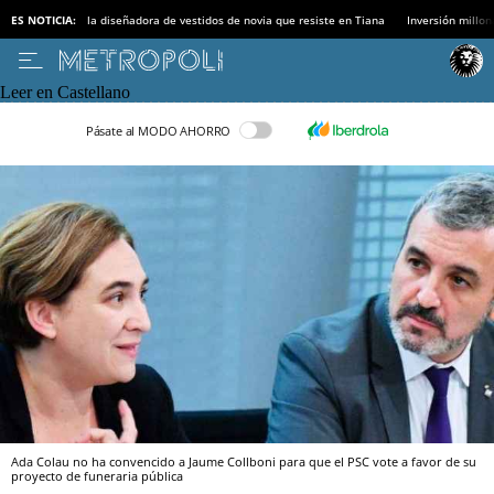
ES NOTICIA:
la diseñadora de vestidos de novia que resiste en Tiana
Inversión millon
Leer en Castellano
Pásate al MODO AHORRO
Ada Colau no ha convencido a Jaume Collboni para que el PSC vote a favor de su
proyecto de funeraria pública