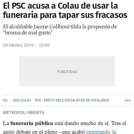
El PSC acusa a Colau de usar la
funeraria para tapar sus fracasos
El alcaldable Jaume Collboni tilda la propuesta de
“broma de mal gusto”
28 febrero, 2019
22:09
ADA COLAU
PSC - PARTIT DELS SOCIALISTES DE CATALUNYA
BARCELONA EN COMÚ
CEMENTERIOS
METRÓPOLI ABIERTA
funeraria pública
La
está dando mucho de sí. Tras el
agrio debate en el pleno –que acabó
enterrando la