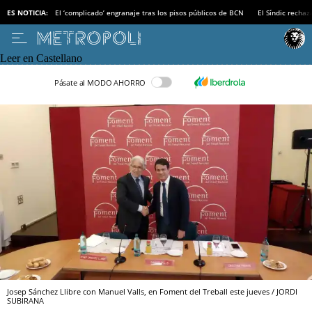
ES NOTICIA:
El ‘complicado’ engranaje tras los pisos públicos de BCN
El Síndic recha
Leer en Castellano
Pásate al MODO AHORRO
Josep Sánchez Llibre con Manuel Valls, en Foment del Treball este jueves / JORDI
SUBIRANA