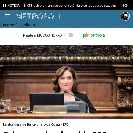
ES NOTICIA:
El CTB quiebra marcado por el escándalo de los abusos sexuales
BCN inv
Leer en Castellano
Pásate al MODO AHORRO
La alcaldesa de Barcelona, Ada Colau / EFE