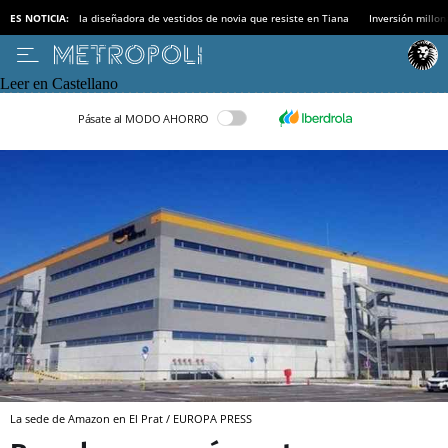
ES NOTICIA:
la diseñadora de vestidos de novia que resiste en Tiana
Inversión millon
Leer en Castellano
Pásate al MODO AHORRO
La sede de Amazon en El Prat / EUROPA PRESS