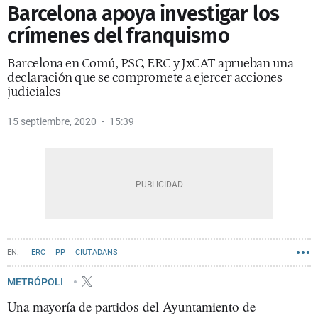
Barcelona apoya investigar los
crímenes del franquismo
Barcelona en Comú, PSC, ERC y JxCAT aprueban una
declaración que se compromete a ejercer acciones
judiciales
15 septiembre, 2020
15:39
ERC
PP
CIUTADANS
PSC - PARTIT DELS SOCIALISTES DE CATALUNYA
BARCELONA EN COMÚ
METRÓPOLI
Una mayoría de partidos del Ayuntamiento de
ULTRAS
JXCAT
VALENTS