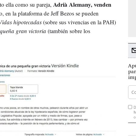
Adrià Alemany, venden
to ella como su pareja,
o, en la plataforma de Jeff Bezos se pueden
Vidas hipotecadas
(sobre sus vivencias en la PAH)
equeña gran victoria
(también sobre los
Apú
par
imp
D
M
c