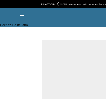
ES NOTICIA:
El CTB quiebra marcado por el escándal
Leer en Castellano