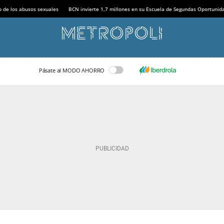
o de los abusos sexuales
BCN invierte 1,7 millones en su Escuela de Segundas Oportunid
Pásate al MODO AHORRO