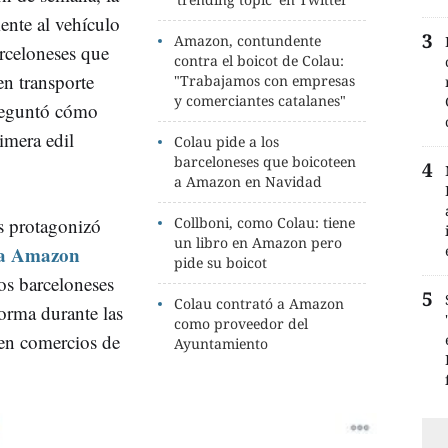
ente al vehículo
Amazon, contundente
arceloneses que
contra el boicot de Colau:
en transporte
"Trabajamos con empresas
y comerciantes catalanes"
preguntó cómo
rimera edil
Colau pide a los
barceloneses que boicoteen
a Amazon en Navidad
es protagonizó
Collboni, como Colau: tiene
un libro en Amazon pero
 a Amazon
pide su boicot
los barceloneses
Colau contrató a Amazon
orma durante las
como proveedor del
 en comercios de
Ayuntamiento