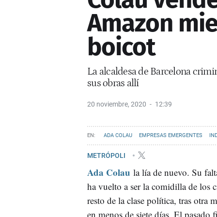
Amazon mien
boicot
La alcaldesa de Barcelona crimin
sus obras allí
20 noviembre, 2020
12:39
ADA COLAU
EMPRESAS EMERGENTES
IN
METRÓPOLI
Ada Colau
la lía de nuevo. Su fal
ha vuelto a ser la comidilla de los
resto de la clase política, tras otra
en menos de siete días. El pasado f