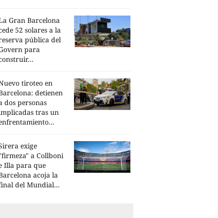
La Gran Barcelona
cede 52 solares a la
reserva pública del
Govern para
construir...
Nuevo tiroteo en
Barcelona: detienen
a dos personas
implicadas tras un
enfrentamiento...
Sirera exige
"firmeza" a Collboni
e Illa para que
Barcelona acoja la
final del Mundial...