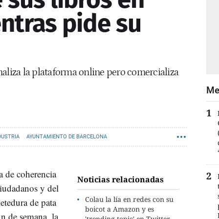
tras pide su
aliza la plataforma online pero comercializa
Me
DUSTRIA
AYUNTAMIENTO DE BARCELONA
ta de coherencia
Noticias relacionadas
 ciudadanos y del
Colau la lía en redes con su
 metedura de pata
boicot a Amazon y es
in de semana, la
'trending topic' en Twitter