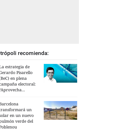
trópoli recomienda:
La estrategia de
Gerardo Pisarello
(BeC) en plena
campaña electoral:
“Aprovecha...
Barcelona
transformará un
solar en un nuevo
pulmón verde del
Poblenou