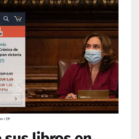
on / EP
 sus libros en