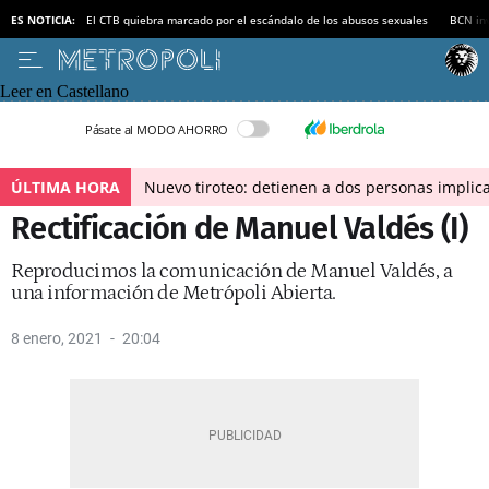
ES NOTICIA:
El CTB quiebra marcado por el escándalo de los abusos sexuales
BCN inv
Leer en Castellano
Pásate al MODO AHORRO
ÚLTIMA HORA
Nuevo tiroteo: detienen a dos personas implica
Rectificación de Manuel Valdés (I)
Reproducimos la comunicación de Manuel Valdés, a
una información de Metrópoli Abierta.
8 enero, 2021
20:04