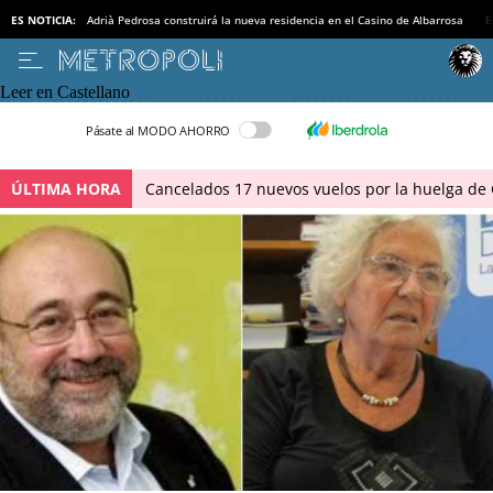
ES NOTICIA:
Adrià Pedrosa construirá la nueva residencia en el Casino de Albarrosa
B
Leer en Castellano
Pásate al MODO AHORRO
ÚLTIMA HORA
Cancelados 17 nuevos vuelos por la huelga de