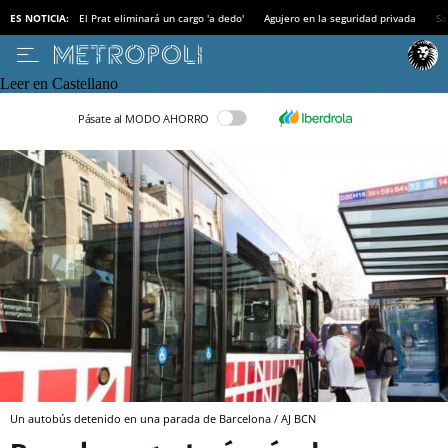
ES NOTICIA:
El Prat eliminará un cargo 'a dedo'
Agujero en la seguridad privada
Sa
Leer en Castellano
Pásate al MODO AHORRO
Un autobús detenido en una parada de Barcelona / AJ BCN