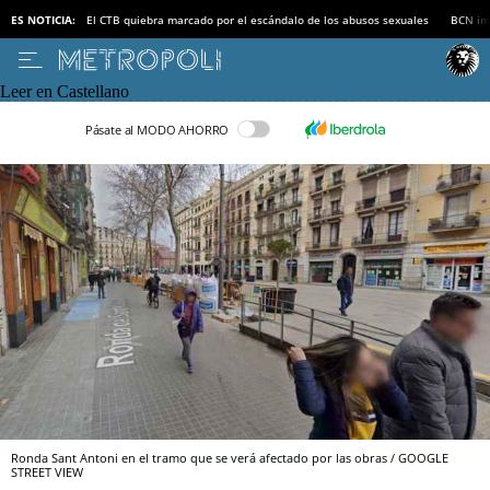
ES NOTICIA:
El CTB quiebra marcado por el escándalo de los abusos sexuales
BCN inv
Leer en Castellano
Pásate al MODO AHORRO
Ronda Sant Antoni en el tramo que se verá afectado por las obras / GOOGLE
STREET VIEW