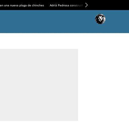
an una nueva plaga de chinches
Adrià Pedrosa construirá la nueva residencia en el Casin