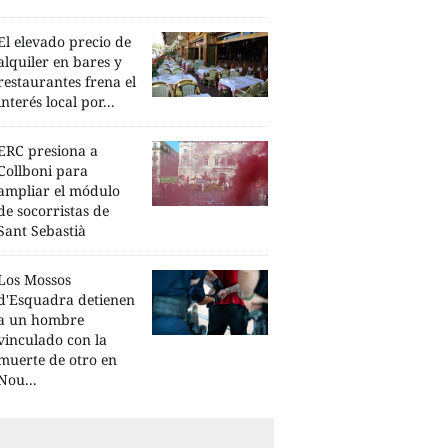
El elevado precio de
alquiler en bares y
restaurantes frena el
interés local por...
ERC presiona a
Collboni para
ampliar el módulo
de socorristas de
Sant Sebastià
Los Mossos
d'Esquadra detienen
a un hombre
vinculado con la
muerte de otro en
Nou...