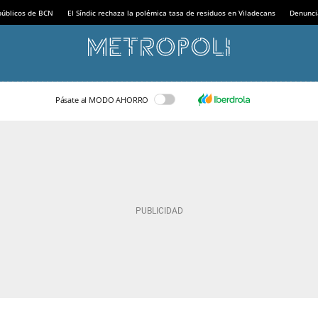
 públicos de BCN
El Síndic rechaza la polémica tasa de residuos en Viladecans
Denunci
Pásate al MODO AHORRO