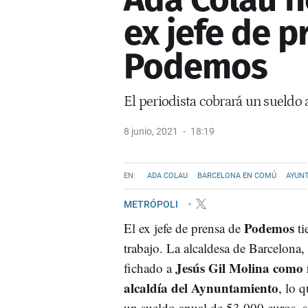
ex jefe de p
Podemos
El periodista cobrará un sueldo
8 junio, 2021
18:19
ADA COLAU
BARCELONA EN COMÚ
AYUN
METRÓPOLI
Podemos
El ex jefe de prensa de
ti
trabajo. La alcaldesa de Barcelona,
Jesús Gil Molina como 
fichado a
alcaldía del Aynuntamiento
, lo 
un sueldo anual de 53.000 euros, 