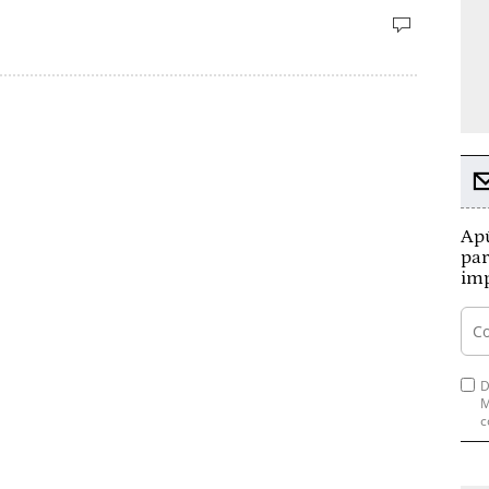
Apú
par
imp
D
M
c