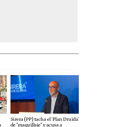
a
Sirera (PP) tacha el 'Plan Druida'
a
de "maquillaje" y acusa a