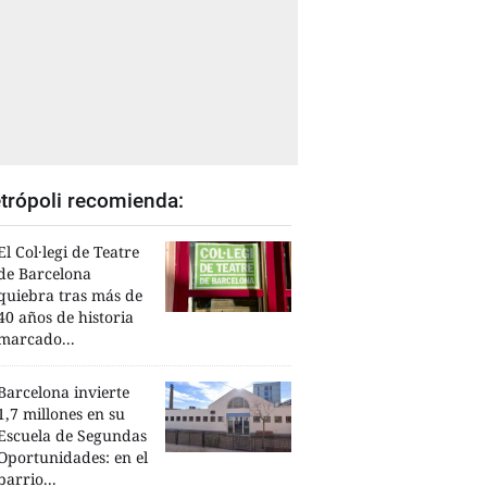
trópoli recomienda:
El Col·legi de Teatre
de Barcelona
quiebra tras más de
40 años de historia
marcado...
Barcelona invierte
1,7 millones en su
Escuela de Segundas
Oportunidades: en el
barrio...