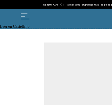
ES NOTICIA:
El ‘complicado’ engranaje tras los pisos
Leer en Castellano