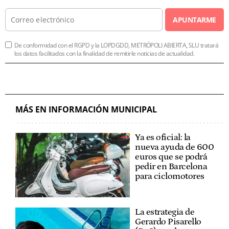
APUNTARME
De conformidad con el RGPD y la LOPDGDD, METRÓPOLI ABIERTA, SLU tratará
los datos facilitados con la finalidad de remitirle noticias de actualidad.
MÁS EN INFORMACIÓN MUNICIPAL
Ya es oficial: la
nueva ayuda de 600
euros que se podrá
pedir en Barcelona
para ciclomotores
La estrategia de
Gerardo Pisarello