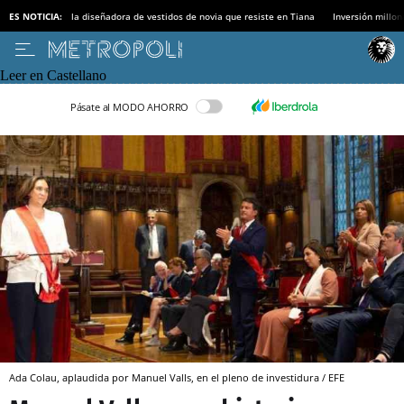
ES NOTICIA:
la diseñadora de vestidos de novia que resiste en Tiana
Inversión millon
Leer en Castellano
Pásate al MODO AHORRO
Ada Colau, aplaudida por Manuel Valls, en el pleno de investidura / EFE