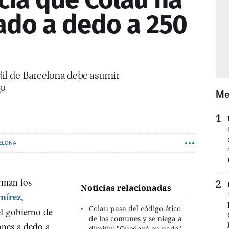
ado a dedo a 250
dil de Barcelona debe asumir
go
Me
ELONA
rman los
Noticias relacionadas
mírez
,
Colau pasa del código ético
el gobierno de
de los comunes y se niega a
nes a dedo a
dimitir: "Quedará en nada"