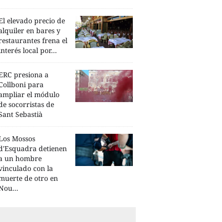
El elevado precio de
alquiler en bares y
restaurantes frena el
interés local por...
ERC presiona a
Collboni para
ampliar el módulo
de socorristas de
Sant Sebastià
Los Mossos
d'Esquadra detienen
a un hombre
vinculado con la
muerte de otro en
Nou...