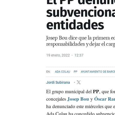
subvencion
entidades
Josep Bou dice que la primera e
responsabilidades y dejar el car
19 enero, 2022
12:37
ADA COLAU
PP
AYUNTAMIENTO DE BARC
Jordi Subirana
PP
El grupo municipal del
, que fo
Josep Bou
Óscar Ra
concejales
y
ha denunciado este miércoles que 
Ada Colau ha concedido subvencio