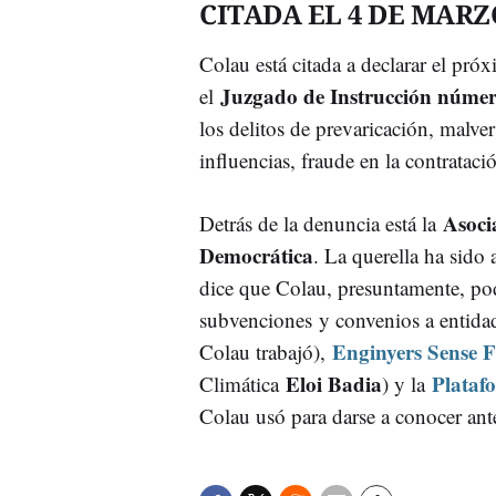
CITADA EL 4 DE MARZ
Colau está citada a declarar el pró
Juzgado de Instrucción núme
el
los delitos de prevaricación, malve
influencias, fraude en la contratac
Asoci
Detrás de la denuncia está la
Democrática
. La querella ha sido 
dice que Colau, presuntamente, pod
subvenciones y convenios a entidad
Enginyers Sense F
Colau trabajó),
Eloi Badia
Plataf
Climática
) y la
Colau usó para darse a conocer antes