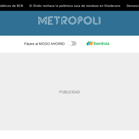
 públicos de BCN
El Síndic rechaza la polémica tasa de residuos en Viladecans
Denunci
Pásate al MODO AHORRO