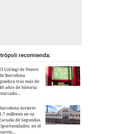
trópoli recomienda:
El Col·legi de Teatre
de Barcelona
quiebra tras más de
40 años de historia
marcado...
Barcelona invierte
1,7 millones en su
Escuela de Segundas
Oportunidades: en el
barrio...