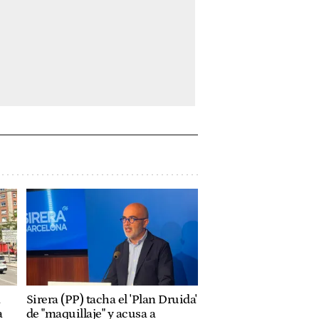
a
Sirera (PP) tacha el 'Plan Druida'
a
de "maquillaje" y acusa a