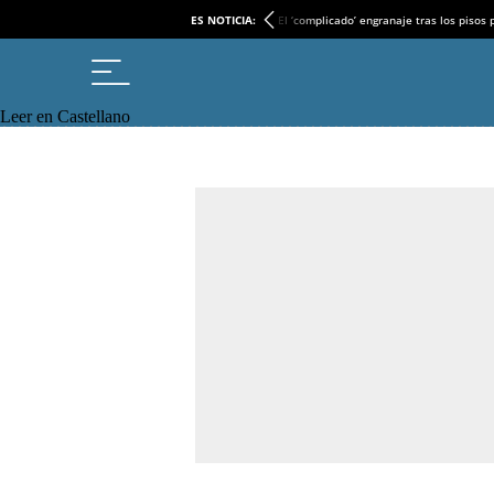
ES NOTICIA:
El ‘complicado’ engranaje tras los pisos
Leer en Castellano