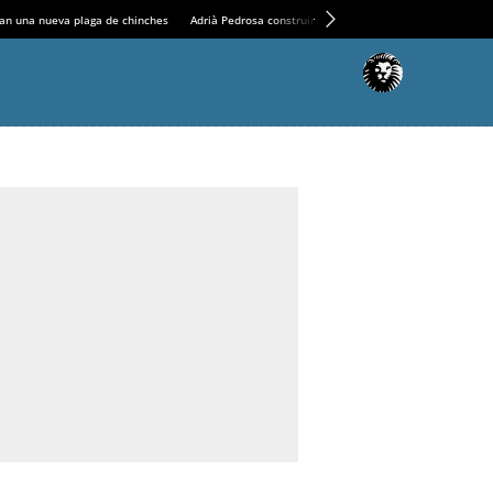
an una nueva plaga de chinches
Adrià Pedrosa construirá la nueva residencia en el Casin