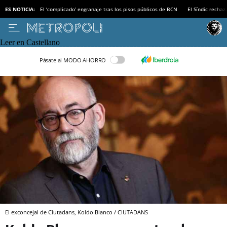
ES NOTICIA:
El ‘complicado’ engranaje tras los pisos públicos de BCN
El Síndic recha
Leer en Castellano
Pásate al MODO AHORRO
El exconcejal de Ciutadans, Koldo Blanco / CIUTADANS