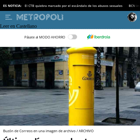
ES NOTICIA:
El CTB quiebra marcado por el escándalo de los abusos sexuales
BCN inv
Leer en Castellano
Pásate al MODO AHORRO
Buzón de Correos en una imagen de archivo / ARCHIVO