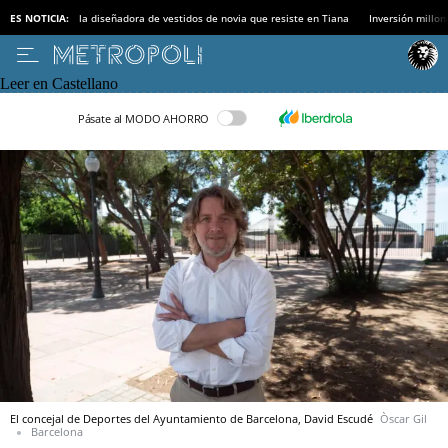
ES NOTICIA:
la diseñadora de vestidos de novia que resiste en Tiana
Inversión millon
Leer en Castellano
Pásate al MODO AHORRO
El concejal de Deportes del Ayuntamiento de Barcelona, David Escudé
Òscar Gil
Barcelona