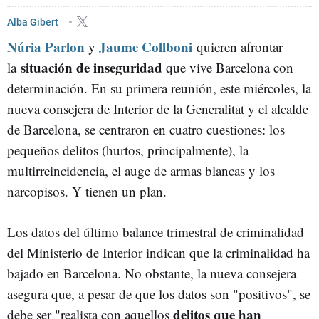
PSC - PARTIT DELS SOCIALISTES DE CATALUNYA
JAUME COLLBONI
Alba Gibert
Núria Parlon
Jaume Collboni
NÚRIA PARLÓN
y
quieren afrontar
situación de inseguridad
la
que vive Barcelona con
determinación. En su primera reunión, este miércoles, la
nueva consejera de Interior de la Generalitat y el alcalde
de Barcelona, se centraron en cuatro cuestiones: los
pequeños delitos (hurtos, principalmente), la
multirreincidencia, el auge de armas blancas y los
narcopisos. Y tienen un plan.
Los datos del último balance trimestral de criminalidad
del Ministerio de Interior indican que la criminalidad ha
bajado en Barcelona. No obstante, la nueva consejera
asegura que, a pesar de que los datos son "positivos", se
delitos que han
debe ser "realista con aquellos